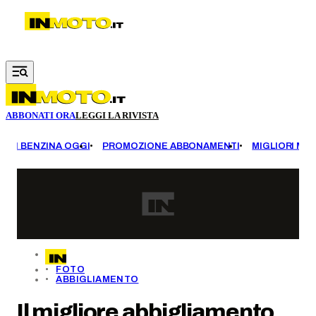
Vai al contenuto principale
ABBONATI ORA
LEGGI LA RIVISTA
EZZI BENZINA OGGI
PROMOZIONE ABBONAMENTI
MIGLIORI MOT
FOTO
ABBIGLIAMENTO
Il migliore abbigliamento