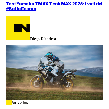
Test Yamaha TMAX Tech MAX 2025: i voti del
#SottoEsame
Diego D'andrea
Anteprime