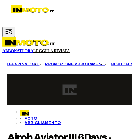
Vai al contenuto principale
ABBONATI ORA
LEGGI LA RIVISTA
EZZI BENZINA OGGI
PROMOZIONE ABBONAMENTI
MIGLIORI MOT
FOTO
ABBIGLIAMENTO
Airoh Aviator III 6Days -