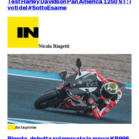
Test Harley Davidson Pan America 1250 ST: i
voti del #SottoEsame
Nicola Biagetti
Anteprime
Bimota, debutta sul mercato la nuova KB998