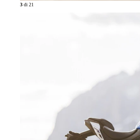
3
di
21