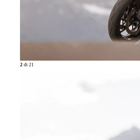
2
di
21