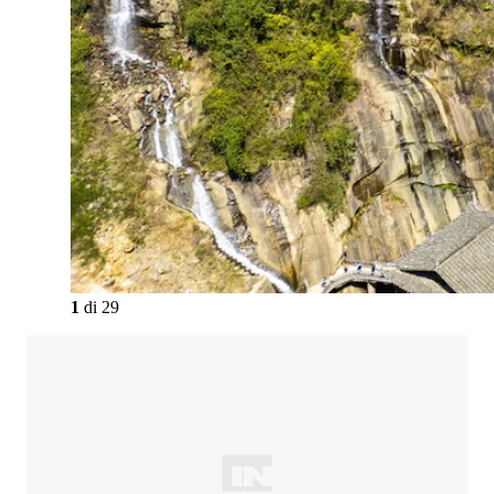
1
di
29