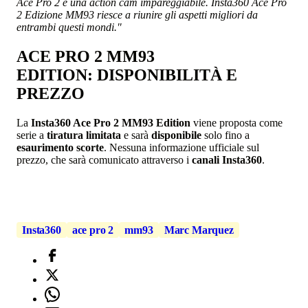
Ace Pro 2 è una action cam impareggiabile. Insta360 Ace Pro
2 Edizione MM93 riesce a riunire gli aspetti migliori da
entrambi questi mondi."
ACE PRO 2 MM93
EDITION: DISPONIBILITÀ E
PREZZO
La
Insta360 Ace Pro 2 MM93 Edition
viene proposta come
serie a
tiratura limitata
e sarà
disponibile
solo fino a
esaurimento scorte
. Nessuna informazione ufficiale sul
prezzo, che sarà comunicato attraverso i
canali Insta360
.
Insta360
ace pro 2
mm93
Marc Marquez