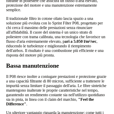
filtrante in poliestere che assicura un flusso d'aria elevato,
protezione del motore e una manutenzione estremamente
semplice.
Il tradizionale filtro in cotone oliato lascia spazio a una
soluzione più evoluta con lo Sprint Filter P08, progettato per
chi cerca il massimo delle prestazioni senza rinunciare
all'affidabilità. Il cuore del sistema è un unico strato di
poliestere con trama calibrata, una tecnologia che favorisce un
flusso d'aria estremamente elevato, p
ari a 5.050 l/m²/sec
,
riducendo le turbolenze e migliorando il riempimento
dell'airbox. Il risultato è una combustione più efficiente e una
risposta del motore più pronta.
Bassa manutenzione
Il P08 riesce inoltre a coniugare prestazioni e protezione grazie
a una capacità filtrante di 80 micron, sufficiente a trattenere le
impurità senza limitare il passaggio dell'aria. Le fibre sintetiche
mantengono inalterate le proprie caratteristiche nel tempo,
garantendo un rendimento costante sia nell'utilizzo quotidiano
sia in pista, in linea con il claim del marchio,
"Feel the
Difference"
.
Un ulteriore vantaggio riguarda la manutenzione: come tutti i