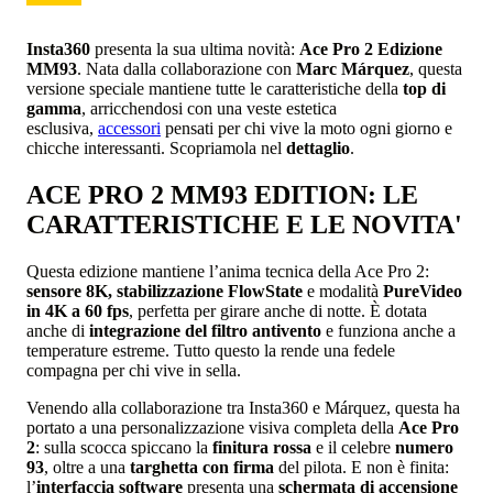
Insta360
presenta la sua ultima
novità:
Ace Pro 2 Edizione
MM93
. Nata dalla collaborazione con
Marc Márquez
, questa
versione speciale mantiene tutte le caratteristiche della
top di
gamma
, arricchendosi con una veste estetica
esclusiva,
accessori
pensati per chi vive la moto ogni giorno e
chicche interessanti. Scopriamola nel
dettaglio
.
ACE PRO 2 MM93 EDITION: LE
CARATTERISTICHE E LE NOVITA'
Questa edizione mantiene l’anima tecnica della Ace Pro 2:
sensore 8K, stabilizzazione FlowState
e modalità
PureVideo
in 4K a 60 fps
, perfetta per girare anche di notte. È dotata
anche di
integrazione del filtro antivento
e funziona anche a
temperature estreme. Tutto questo la rende una fedele
compagna per chi vive in sella.
Venendo alla collaborazione tra Insta360 e Márquez, questa ha
portato a una personalizzazione visiva completa della
Ace Pro
2
: sulla scocca spiccano la
finitura rossa
e il celebre
numero
93
, oltre a una
targhetta con firma
del pilota. E non è finita:
l’
interfaccia software
presenta una
schermata di accensione