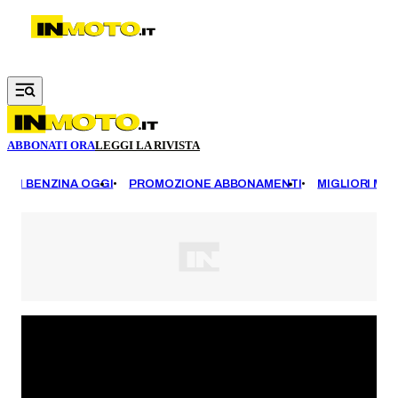
Vai al contenuto principale
ABBONATI ORA
LEGGI LA RIVISTA
EZZI BENZINA OGGI
PROMOZIONE ABBONAMENTI
MIGLIORI MOT