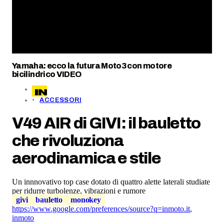
Yamaha: ecco la futura Moto3 con motore
bicilindrico VIDEO
ACCESSORI
V49 AIR di GIVI: il bauletto
che rivoluziona
aerodinamica e stile
Un innnovativo top case dotato di quattro alette laterali studiate
per ridurre turbolenze, vibrazioni e rumore
givi
bauletto
monokey
https://www.google.com/preferences/source?q=inmoto.it
,
inmoto