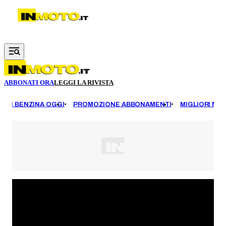
Vai al contenuto principale
ABBONATI ORA
LEGGI LA RIVISTA
EZZI BENZINA OGGI
PROMOZIONE ABBONAMENTI
MIGLIORI MOT