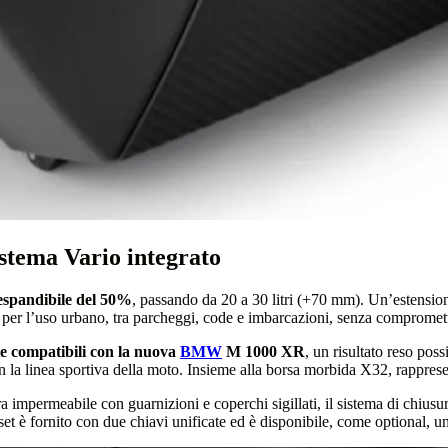
istema Vario integrato
espandibile del 50%
, passando da 20 a 30 litri (+70 mm). Un’estensi
per l’uso urbano, tra parcheggi, code e imbarcazioni, senza comprometter
te compatibili con la nuova
BMW
M 1000 XR
, un risultato reso po
con la linea sportiva della moto. Insieme alla borsa morbida X32, rappres
a impermeabile con guarnizioni e coperchi sigillati, il sistema di chiusur
l set è fornito con due chiavi unificate ed è disponibile, come optional, un 