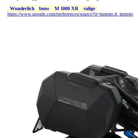
Wunderlich
bmw
M 1000 XR
valige
https://www.google.com/preferences/source?q=inmoto.it
,
inmoto