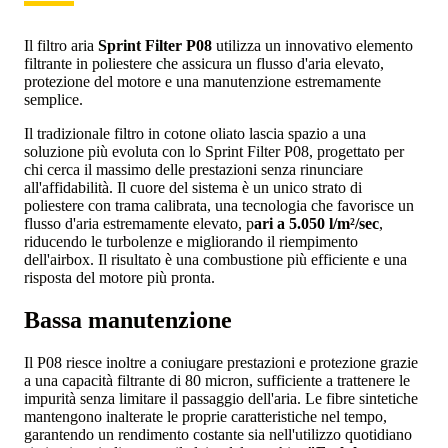
Il filtro aria
Sprint Filter P08
utilizza un innovativo elemento
filtrante in poliestere che assicura un flusso d'aria elevato,
protezione del motore e una manutenzione estremamente
semplice.
Il tradizionale filtro in cotone oliato lascia spazio a una
soluzione più evoluta con lo Sprint Filter P08, progettato per
chi cerca il massimo delle prestazioni senza rinunciare
all'affidabilità. Il cuore del sistema è un unico strato di
poliestere con trama calibrata, una tecnologia che favorisce un
flusso d'aria estremamente elevato, p
ari a 5.050 l/m²/sec
,
riducendo le turbolenze e migliorando il riempimento
dell'airbox. Il risultato è una combustione più efficiente e una
risposta del motore più pronta.
Bassa manutenzione
Il P08 riesce inoltre a coniugare prestazioni e protezione grazie
a una capacità filtrante di 80 micron, sufficiente a trattenere le
impurità senza limitare il passaggio dell'aria. Le fibre sintetiche
mantengono inalterate le proprie caratteristiche nel tempo,
garantendo un rendimento costante sia nell'utilizzo quotidiano