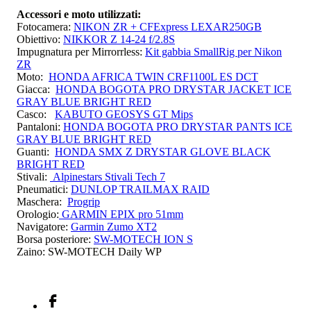
Accessori e moto utilizzati:
Fotocamera:
NIKON ZR + CFExpress LEXAR250GB
Obiettivo:
NIKKOR Z 14-24 f/2.8S
Impugnatura per Mirrorrless:
Kit gabbia SmallRig per Nikon
ZR
Moto:
HONDA AFRICA TWIN CRF1100L ES DCT
Giacca:
HONDA BOGOTA PRO DRYSTAR JACKET ICE
GRAY BLUE BRIGHT RED
Casco:
KABUTO GEOSYS GT Mips
Pantaloni:
HONDA BOGOTA PRO DRYSTAR PANTS ICE
GRAY BLUE BRIGHT RED
Guanti:
HONDA SMX Z DRYSTAR GLOVE BLACK
BRIGHT RED
Stivali:
Alpinestars Stivali Tech 7
Pneumatici:
DUNLOP TRAILMAX RAID
Maschera:
Progrip
Orologio:
GARMIN EPIX pro 51mm
Navigatore:
Garmin Zumo XT2
Borsa posteriore:
SW-MOTECH ION S
Zaino: SW-MOTECH Daily WP