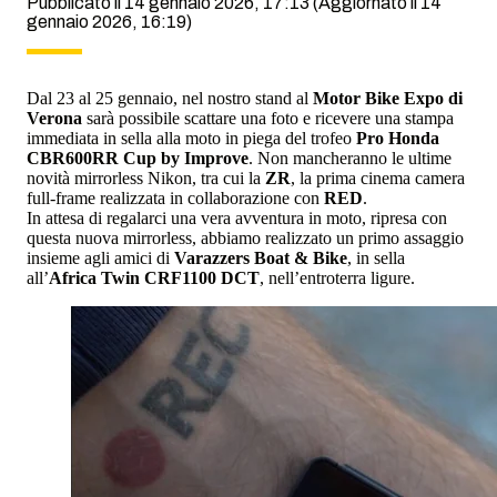
Pubblicato il 14 gennaio 2026, 17:13
(Aggiornato il 14
gennaio 2026, 16:19)
Dal 23 al 25 gennaio, nel nostro stand al
Motor Bike Expo di
Verona
sarà possibile scattare una foto e ricevere una stampa
immediata in sella alla moto in piega del trofeo
Pro Honda
CBR600RR Cup by Improve
. Non mancheranno le ultime
novità mirrorless Nikon, tra cui la
ZR
, la prima cinema camera
full-frame realizzata in collaborazione con
RED
.
In attesa di regalarci una vera avventura in moto, ripresa con
questa nuova mirrorless, abbiamo realizzato un primo assaggio
insieme agli amici di
Varazzers Boat & Bike
, in sella
all’
Africa Twin CRF1100 DCT
, nell’entroterra ligure.