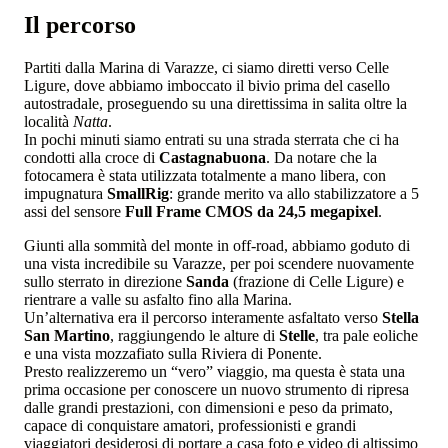
Il percorso
Partiti dalla Marina di Varazze, ci siamo diretti verso Celle
Ligure, dove abbiamo imboccato il bivio prima del casello
autostradale, proseguendo su una direttissima in salita oltre la
località
Natta
.
In pochi minuti siamo entrati su una strada sterrata che ci ha
condotti alla croce di
Castagnabuona
. Da notare che la
fotocamera è stata utilizzata totalmente a mano libera, con
impugnatura
SmallRig
: grande merito va allo stabilizzatore a 5
assi del sensore
Full Frame CMOS da 24,5 megapixel
.
Giunti alla sommità del monte in off-road, abbiamo goduto di
una vista incredibile su Varazze, per poi scendere nuovamente
sullo sterrato in direzione
Sanda
(frazione di Celle Ligure) e
rientrare a valle su asfalto fino alla Marina.
Un’alternativa era il percorso interamente asfaltato verso
Stella
San Martino
, raggiungendo le alture di
Stelle
, tra pale eoliche
e una vista mozzafiato sulla Riviera di Ponente.
Presto realizzeremo un “vero” viaggio, ma questa è stata una
prima occasione per conoscere un nuovo strumento di ripresa
dalle grandi prestazioni, con dimensioni e peso da primato,
capace di conquistare amatori, professionisti e grandi
viaggiatori desiderosi di portare a casa foto e video di altissimo