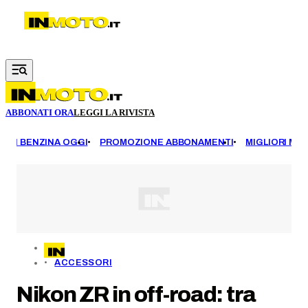
Vai al contenuto principale
ABBONATI ORA
LEGGI LA RIVISTA
EZZI BENZINA OGGI
PROMOZIONE ABBONAMENTI
MIGLIORI MOT
ACCESSORI
Nikon ZR in off-road: tra