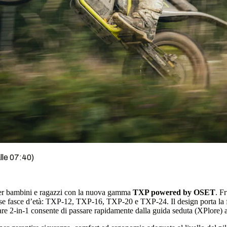
lle 07:40)
 per bambini e ragazzi con la nuova gamma
TXP powered by OSET
. F
verse fasce d’età: TXP-12, TXP-16, TXP-20 e TXP-24. Il design porta la
re 2-in-1 consente di passare rapidamente dalla guida seduta (XPlore) a que