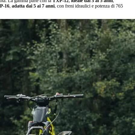
ilota. La gamma parte con la
TXP-12
,
ideale dai 3 ai 5 anni
,
P-16
,
adatta dai 5 ai 7 anni
, con freni idraulici e potenza di 765