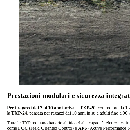
Prestazioni modulari e sicurezza integra
Per i ragazzi dai 7 ai 10 anni
arriva la
TXP-20
, con motore da 1.2
la
TXP-24
, pensata per ragazzi dai 10 anni in su e adulti fino a 9
Tutte le TXP montano batterie al litio ad alta capacità, elettronica
come
FOC
(Field-Oriented Control) e
APS
(Active Performance Sta