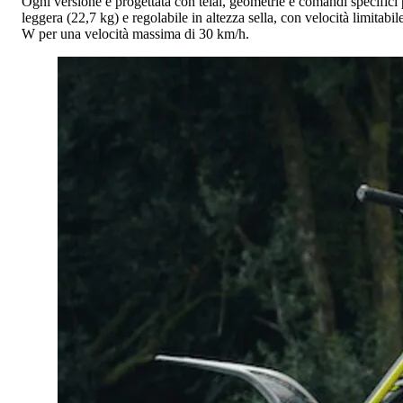
Ogni versione è progettata con telai, geometrie e comandi specifici
leggera (22,7 kg) e regolabile in altezza sella, con velocità limitabi
W per una velocità massima di 30 km/h.