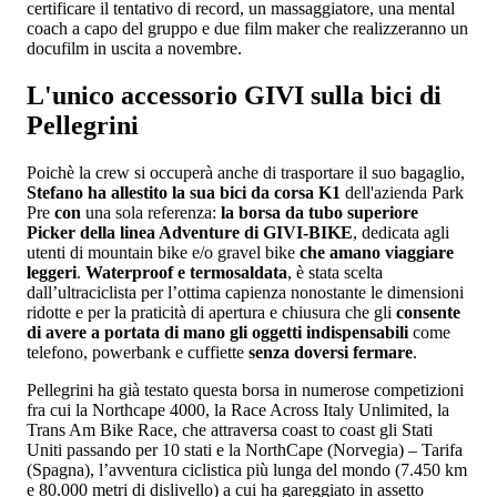
certificare il tentativo di record, un massaggiatore, una mental
coach a capo del gruppo e due film maker che realizzeranno un
docufilm in uscita a novembre.
L'unico accessorio GIVI sulla bici di
Pellegrini
Poichè la crew si occuperà anche di trasportare il suo bagaglio,
Stefano ha allestito la sua bici da corsa K1
dell'azienda Park
Pre
con
una sola referenza:
la borsa da tubo superiore
Picker della linea Adventure di GIVI-BIKE
, dedicata agli
utenti di mountain bike e/o gravel bike
che amano viaggiare
leggeri
.
Waterproof e termosaldata
, è stata scelta
dall’ultraciclista per l’ottima capienza nonostante le dimensioni
ridotte e per la praticità di apertura e chiusura che gli
consente
di avere a portata di mano gli oggetti indispensabili
come
telefono, powerbank e cuffiette
senza doversi fermare
.
Pellegrini ha già testato questa borsa in numerose competizioni
fra cui la Northcape 4000, la Race Across Italy Unlimited, la
Trans Am Bike Race, che attraversa coast to coast gli Stati
Uniti passando per 10 stati e la NorthCape (Norvegia) – Tarifa
(Spagna), l’avventura ciclistica più lunga del mondo (7.450 km
e 80.000 metri di dislivello) a cui ha gareggiato in assetto