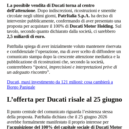
La possibile vendita di Ducati torna al centro
dell’attenzione
. Dopo indiscrezioni, ricostruzioni e smentite
circolate negli ultimi giorni,
PatrItalia S.p.A.
ha deciso di
intervenire pubblicamente, confermando di aver presentato una
proposta per acquistare il 100% di
Ducati Motor Holding
. Sul
tavolo, secondo quanto dichiarato dalla società, ci sarebbero
2,5 miliardi di euro.
PatrItalia spiega di aver inizialmente voluto mantenere riservata
e confidenziale l’operazione, ma di aver scelto di diffondere un
comunicato stampa dopo la crescente attenzione mediatica e la
pubblicazione di ricostruzioni che, secondo la società,
conterrebbero “
ipotesi, imprecisioni e interpretazioni prive di
un adeguato riscontro
”.
Ducati, maxi investimento da 121 milioni: cosa cambierà a
Borgo Panigale
L’offerta per Ducati risale al 25 giugno
Il punto centrale del comunicato riguarda l’esistenza stessa
della proposta. PatrItalia dichiara che il 25 giugno 2026
avrebbe formalmente manifestato il proprio interesse per
l’acquisizione del 100% del capitale sociale di Ducati Motor