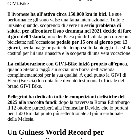
GIVI-Bike.
Il livornese
ha all’attivo circa 150.000 km in bici
. Le sue
performance gli sono valse una fama internazionale. Tutto è
iniziato quando, scoprendo di avere un
serio problema di
salute
,
per affrontare il suo dramma nel 2021 decide di fare
il giro dell’Islanda
, uno dei Paesi più difficili da percorrere in
bicicletta: nell’occasione
pedalò per 15 ore al giorno per 13
giorni
, per la maggior parte del tempo sotto la pioggia. La sfida
costituì per lui una rinascita e la scoperta di una vera vocazione.
La collaborazione con GIVI-Bike iniziò proprio all’epoca
,
quando Stefano taggò sui social una borsa dell’azienda
complimentandosi per la sua qualità. A quel punto la GIVI di
Flero (Brescia) lo contattò e diventò testimonial ufficiale del
brand GIVI Bike.
Pellegrini ha dedicato tutte le competizioni ciclistiche del
2025 alla raccolta fondi
: dopo la traversata Roma-Edimburgo
il 12 ottobre parteciperà alla Peninsular Devide, che lo porterà
per 1500 km dal punto più settentrionale al più meridionale
della Malesia.
Un Guiness World Record per