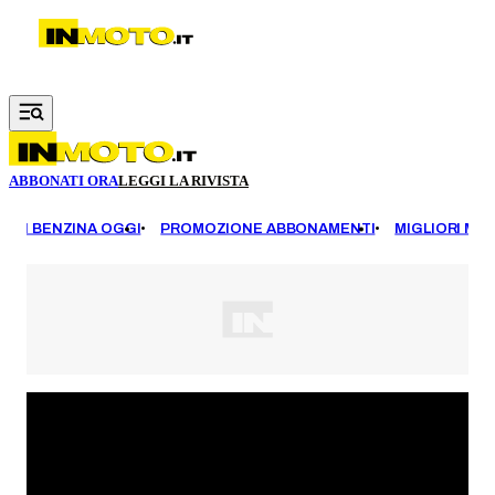
Vai al contenuto principale
ABBONATI ORA
LEGGI LA RIVISTA
EZZI BENZINA OGGI
PROMOZIONE ABBONAMENTI
MIGLIORI MOT