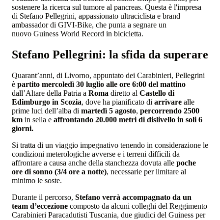
sostenere la ricerca sul tumore al pancreas. Questa è l'impresa
di Stefano Pellegrini, appassionato ultraciclista e brand
ambassador di GIVI-Bike, che punta a segnare un
nuovo Guiness World Record in bicicletta.
Stefano Pellegrini: la sfida da superare
Quarant’anni, di Livorno, appuntato dei Carabinieri, Pellegrini
è
partito mercoledì 30 luglio alle ore 6:00 del mattino
dall’Altare della Patria a
Roma
diretto al
Castello di
Edimburgo in Scozia
, dove ha pianificato di
arrivare
alle
prime luci dell’alba di
martedì 5 agosto
,
percorrendo 2500
km
in sella e
affrontando 20.000 metri di dislivello in soli 6
giorni.
Si tratta di un viaggio impegnativo tenendo in considerazione le
condizioni meterologiche avverse e i terreni difficili da
affrontare a causa anche della stanchezza dovuta alle
poche
ore di sonno (3/4 ore a notte)
, necessarie per limitare al
minimo le soste.
Durante il percorso,
Stefano verrà accompagnato da un
team d’eccezione
composto da alcuni colleghi del Reggimento
Carabinieri Paracadutisti Tuscania, due giudici del Guiness per