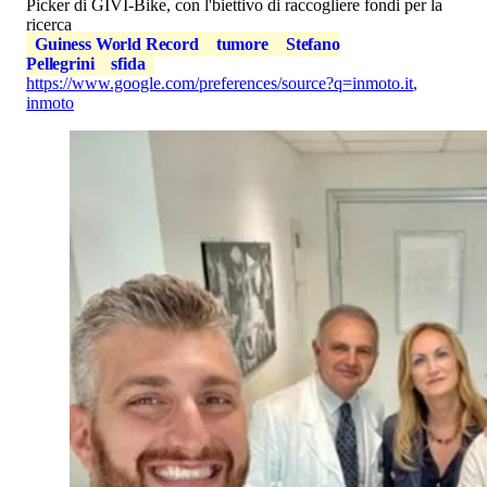
Picker di GIVI-Bike, con l'biettivo di raccogliere fondi per la
ricerca
Guiness World Record
tumore
Stefano
Pellegrini
sfida
https://www.google.com/preferences/source?q=inmoto.it
,
inmoto