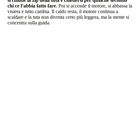
si chiude la zip della tuta e chiedersi per qualche secondo
chi ce l’abbia fatto fare
. Poi si accende il motore, si abbassa la
visiera e tutto cambia. Il caldo resta, il motore continua a
scaldare e la tuta non diventa certo più leggera, ma la mente si
concentra sulla guida.