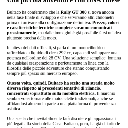
Bultaco ha confermato che la
Rally GT 300
si trova ancora
nella fase finale di sviluppo e che serviranno altri chilometri
prima di arrivare alla configurazione definitiva.
Prezzo, colori
e caratteristiche tecniche complete saranno comunicati
prossimamente
, ma dalle immagini è già possibile farsi un'idea
piuttosto precisa della moto.
In attesa dei dati ufficiali, si parla di un monocilindrico
raffreddato a liquido di circa 292 cc, capace di sviluppare una
potenza nell'ordine dei 28 CV. Una soluzione semplice, lontana
da qualsiasi esasperazione e perfettamente in linea con la
filosofia delle piccole adventure che stanno conquistando
sempre più spazio sul mercato europeo.
Questa volta, quindi, Bultaco ha scelto una strada molto
diversa rispetto ai precedenti tentativi di rilancio,
concentrati soprattutto sulla mobilità elettrica.
Il marchio
sembra voler tornare alle motociclette tradizionali, anche se
affidandosi almeno in parte a una piattaforma di provenienza
asiatica.
Una scelta che inevitabilmente farà discutere gli appassionati
più legati alla storia della Casa. Bultaco, però, ha già chiarito le