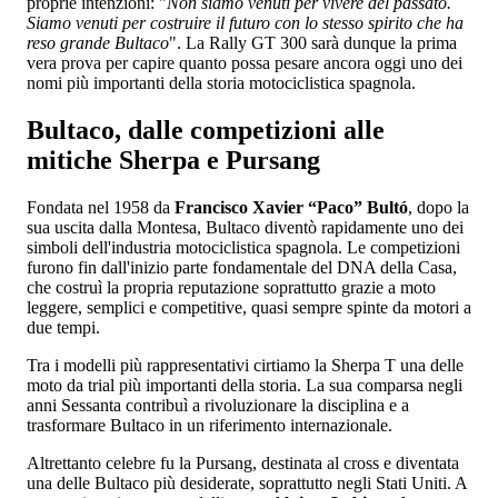
proprie intenzioni: "
Non siamo venuti per vivere del passato.
Siamo venuti per costruire il futuro con lo stesso spirito che ha
reso grande Bultaco
". La Rally GT 300 sarà dunque la prima
vera prova per capire quanto possa pesare ancora oggi uno dei
nomi più importanti della storia motociclistica spagnola.
Bultaco, dalle competizioni alle
mitiche Sherpa e Pursang
Fondata nel 1958 da
Francisco Xavier “Paco” Bultó
, dopo la
sua uscita dalla Montesa, Bultaco diventò rapidamente uno dei
simboli dell'industria motociclistica spagnola. Le competizioni
furono fin dall'inizio parte fondamentale del DNA della Casa,
che costruì la propria reputazione soprattutto grazie a moto
leggere, semplici e competitive, quasi sempre spinte da motori a
due tempi.
Tra i modelli più rappresentativi cirtiamo la Sherpa T una delle
moto da trial più importanti della storia. La sua comparsa negli
anni Sessanta contribuì a rivoluzionare la disciplina e a
trasformare Bultaco in un riferimento internazionale.
Altrettanto celebre fu la Pursang, destinata al cross e diventata
una delle Bultaco più desiderate, soprattutto negli Stati Uniti. A