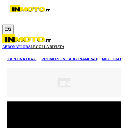
Vai al contenuto principale
ABBONATI ORA
LEGGI LA RIVISTA
EZZI BENZINA OGGI
PROMOZIONE ABBONAMENTI
MIGLIORI MOT