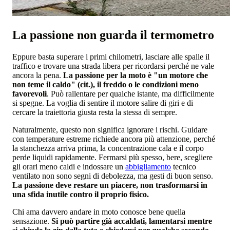
La passione non guarda il termometro
Eppure basta superare i primi chilometri, lasciare alle spalle il
traffico e trovare una strada libera per ricordarsi perché ne vale
ancora la pena.
La passione per la moto è "un motore che
non teme il caldo" (cit.), il freddo o le condizioni meno
favorevoli
. Può rallentare per qualche istante, ma difficilmente
si spegne. La voglia di sentire il motore salire di giri e di
cercare la traiettoria giusta resta la stessa di sempre.
Naturalmente, questo non significa ignorare i rischi. Guidare
con temperature estreme richiede ancora più attenzione, perché
la stanchezza arriva prima, la concentrazione cala e il corpo
perde liquidi rapidamente. Fermarsi più spesso, bere, scegliere
gli orari meno caldi e indossare un
abbigliamento
tecnico
ventilato non sono segni di debolezza, ma gesti di buon senso.
La passione deve restare un piacere, non trasformarsi in
una sfida inutile contro il proprio fisico.
Chi ama davvero andare in moto conosce bene quella
sensazione.
Si può partire già accaldati, lamentarsi mentre