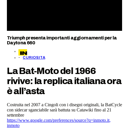
Triumph presenta importanti aggiornamenti per la
Daytona 660
CURIOSITA
La Bat-Moto del 1966
rivive: la replica italiana ora
è all’asta
Costruita nel 2007 a Cingoli con i disegni originali, la BatCycle
con sidecar sganciabile sarà battuta su Catawiki fino al 21
settembre
https://www.google.com/preferences/source?q=inmoto.it
,
inmoto