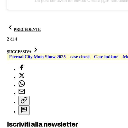
Un post condiviso da InMoto Official (@inmotooffici
PRECEDENTE
2
di
4
SUCCESSIVA
Eternal City Moto Show 2025
case cinesi
Case indiane
Mo
Iscriviti alla newsletter