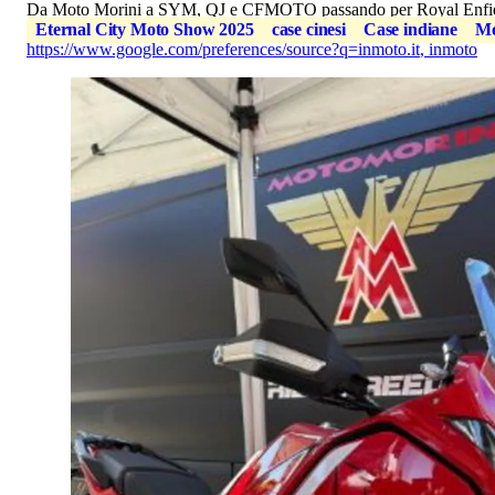
Da Moto Morini a SYM, QJ e CFMOTO passando per Royal Enfield: ta
Eternal City Moto Show 2025
case cinesi
Case indiane
Mo
https://www.google.com/preferences/source?q=inmoto.it
,
inmoto