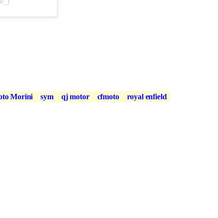
al_)
to Morini
sym
qj motor
cfmoto
royal enfield