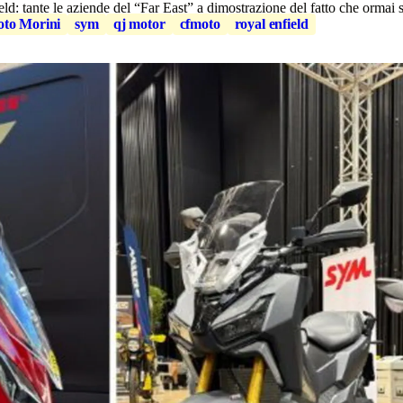
nte le aziende del “Far East” a dimostrazione del fatto che ormai so
to Morini
sym
qj motor
cfmoto
royal enfield