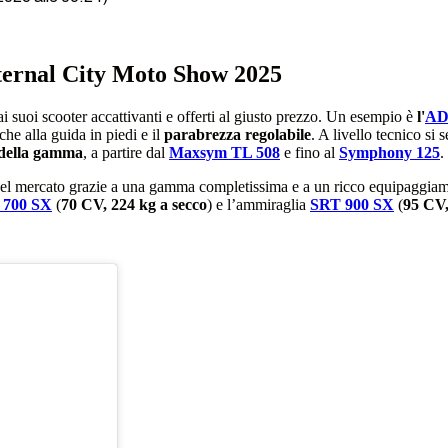
ternal City Moto Show 2025
 ai suoi scooter accattivanti e offerti al giusto prezzo. Un esempio è
l'
AD
che alla guida in piedi e il
parabrezza regolabile
. A livello tecnico si 
 della gamma
, a partire dal
Maxsym TL 508
e fino al
Symphony 125
.
 nel mercato grazie a una gamma completissima e a un ricco equipaggia
 700 SX
(
70 CV, 224 kg a secco
) e l’ammiraglia
SRT 900 SX
(
95 CV,