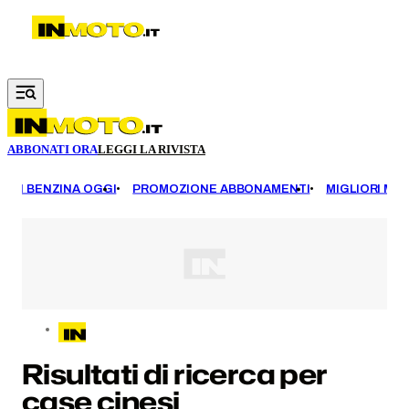
Vai al contenuto principale
ABBONATI ORA
LEGGI LA RIVISTA
EZZI BENZINA OGGI
PROMOZIONE ABBONAMENTI
MIGLIORI MOT
Risultati di ricerca per
case cinesi