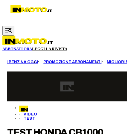
Vai al contenuto principale
ABBONATI ORA
LEGGI LA RIVISTA
EZZI BENZINA OGGI
PROMOZIONE ABBONAMENTI
MIGLIORI MOT
VIDEO
TEST
TEST HONDA CB1000