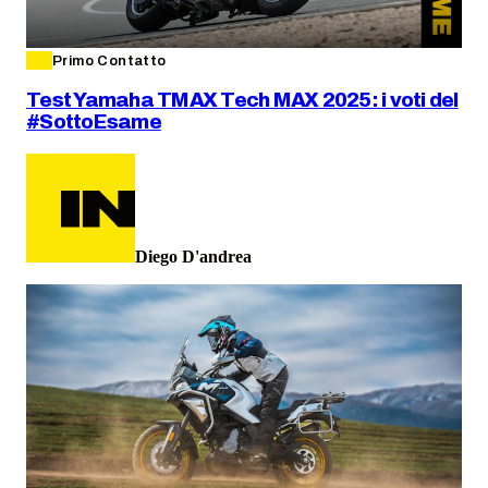
Primo Contatto
Test Yamaha TMAX Tech MAX 2025: i voti del
#SottoEsame
Diego D'andrea