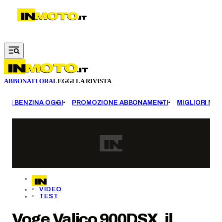
Vai al contenuto principale
ABBONATI ORA
LEGGI LA RIVISTA
EZZI BENZINA OGGI
PROMOZIONE ABBONAMENTI
MIGLIORI MOT
VIDEO
TEST
Voge Valico 900DSX, il