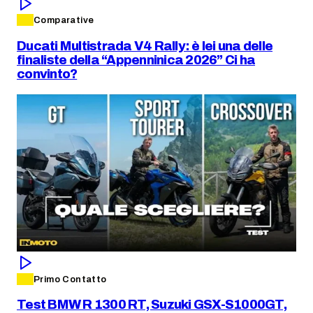
Comparative
Ducati Multistrada V4 Rally: è lei una delle
finaliste della “Appenninica 2026” Ci ha
convinto?
Primo Contatto
Test BMW R 1300 RT, Suzuki GSX-S1000GT,