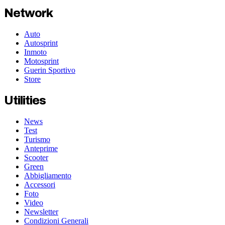
Network
Auto
Autosprint
Inmoto
Motosprint
Guerin Sportivo
Store
Utilities
News
Test
Turismo
Anteprime
Scooter
Green
Abbigliamento
Accessori
Foto
Video
Newsletter
Condizioni Generali