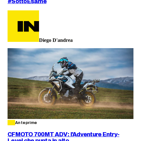
#SottoEsame
Diego D'andrea
Anteprime
CFMOTO 700MT ADV: l'Adventure Entry-
Level che punta in alto