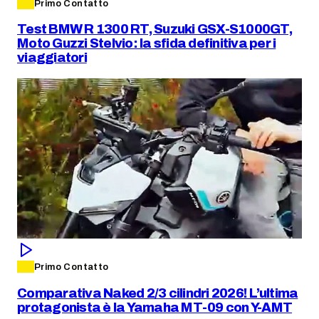
Primo Contatto
Test BMW R 1300 RT, Suzuki GSX-S1000GT,
Moto Guzzi Stelvio: la sfida definitiva per i
viaggiatori
Primo Contatto
Comparativa Naked 2/3 cilindri 2026! L’ultima
protagonista è la Yamaha MT-09 con Y-AMT