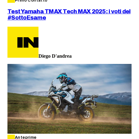
Primo Contatto
Test Yamaha TMAX Tech MAX 2025: i voti del
#SottoEsame
Diego D'andrea
Anteprime