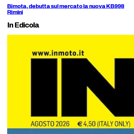
Bimota, debutta sul mercato la nuova KB998
Rimini
In Edicola