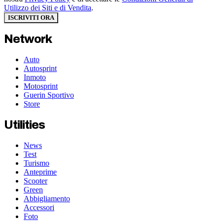
Utilizzo dei Siti e di Vendita
.
ISCRIVITI ORA
Network
Auto
Autosprint
Inmoto
Motosprint
Guerin Sportivo
Store
Utilities
News
Test
Turismo
Anteprime
Scooter
Green
Abbigliamento
Accessori
Foto