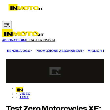
Vai al contenuto principale
ABBONATI ORA
LEGGI LA RIVISTA
EZZI BENZINA OGGI
PROMOZIONE ABBONAMENTI
MIGLIORI MOT
VIDEO
TEST
Test Zero Motorcycles XE: