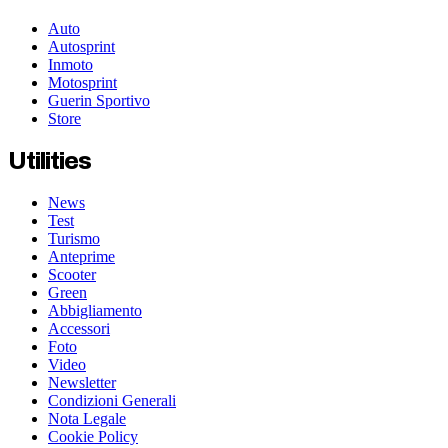
Auto
Autosprint
Inmoto
Motosprint
Guerin Sportivo
Store
Utilities
News
Test
Turismo
Anteprime
Scooter
Green
Abbigliamento
Accessori
Foto
Video
Newsletter
Condizioni Generali
Nota Legale
Cookie Policy