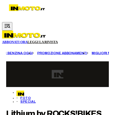
Vai al contenuto principale
ABBONATI ORA
LEGGI LA RIVISTA
EZZI BENZINA OGGI
PROMOZIONE ABBONAMENTI
MIGLIORI MOT
FOTO
SPECIAL
Lithium by ROCKS!BIKES