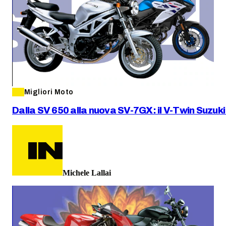
Migliori Moto
Dalla SV 650 alla nuova SV-7GX: il V-Twin Suzuki 
Michele Lallai