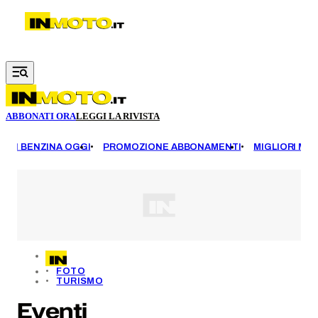
Vai al contenuto principale
ABBONATI ORA
LEGGI LA RIVISTA
EZZI BENZINA OGGI
PROMOZIONE ABBONAMENTI
MIGLIORI MOT
FOTO
TURISMO
Eventi