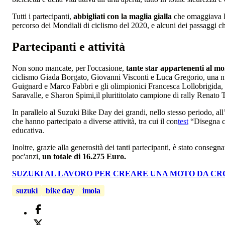
Tutti i partecipanti,
abbigliati con la maglia gialla
che omaggiava la
percorso dei Mondiali di ciclismo del 2020, e alcuni dei passaggi c
Partecipanti e attività
Non sono mancate, per l'occasione,
tante star appartenenti al mo
ciclismo Giada Borgato, Giovanni Visconti e Luca Gregorio, una nutr
Guignard e Marco Fabbri e gli olimpionici Francesca Lollobrigida, S
Saravalle, e Sharon Spimi,il plurititolato campione di rally Renato T
In parallelo al Suzuki Bike Day dei grandi, nello stesso periodo, a
che hanno partecipato a diverse attività, tra cui il con
test
“Disegna co
educativa.
Inoltre, grazie alla generosità dei tanti partecipanti, è stato conse
poc'anzi,
un totale di 16.275 Euro.
SUZUKI AL LAVORO PER CREARE UNA MOTO DA CR
suzuki
bike day
imola