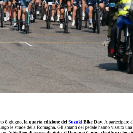
bato 8 giugno,
la quarta edizione del
Suzuki
Bike Day
. A partecipare a
 lungo le strade della Romagna. Gli amanti del pedale hanno vissuto una 
 con l’
obiettivo di essere di aiuto al Dynamo Camp, struttura che ai