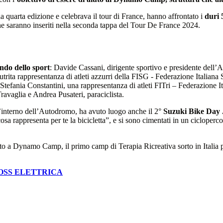
 quarta edizione e celebrava il tour di France, hanno affrontato i
duri
he saranno inseriti nella seconda tappa del Tour De France 2024.
ndo dello sport
: Davide Cassani, dirigente sportivo e presidente dell
ita rappresentanza di atleti azzurri della FISG - Federazione Italiana S
tefania Constantini, una rappresentanza di atleti FITri – Federazione It
ravaglia e Andrea Pusateri, paraciclista.
ll’interno dell’Autodromo, ha avuto luogo anche il 2°
Suzuki Bike Day 
sa rappresenta per te la bicicletta”, e si sono cimentati in un cicloperc
gnato a Dynamo Camp, il primo camp di Terapia Ricreativa sorto in Italia 
OSS ELETTRICA