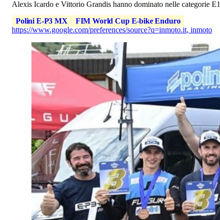
Alexis Icardo e Vittorio Grandis hanno dominato nelle categorie E
Polini E-P3 MX
FIM World Cup E-bike Enduro
https://www.google.com/preferences/source?q=inmoto.it
,
inmoto