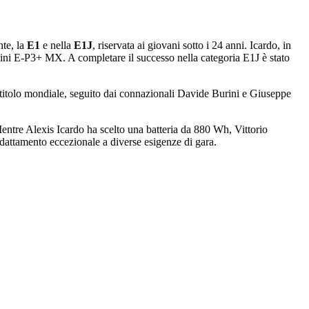
te, la
E1
e nella
E1J
, riservata ai giovani sotto i 24 anni. Icardo, in
Polini E-P3+ MX. A completare il successo nella categoria E1J è stato
l titolo mondiale, seguito dai connazionali Davide Burini e Giuseppe
Mentre Alexis Icardo ha scelto una batteria da 880 Wh, Vittorio
adattamento eccezionale a diverse esigenze di gara.