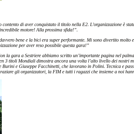
 contento di aver conquistato il titolo nella E2. L'organizzazione è st
ncredibile motore! Alla prossima sfida!”.
vvero bene e la bici era super performante. Mi sono divertito molto e il
nizzazione per aver reso possibile questa gara!”
n la gara a Sestriere abbiamo scritto un’importante pagina nel palmar
 3 titoli Mondiali dimostra ancora una volta l’alto livello dei nostri mo
 Burini e Giuseppe Facchinetti, che lavorano in Polini. Tecnica e passi
raziare gli organizzatori, la FIM e tutti i ragazzi che insieme a noi ha