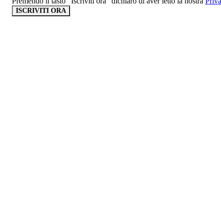
Premendo il tasto “Iscriviti ora” dichiaro di aver letto la nostra
Priv
ISCRIVITI ORA