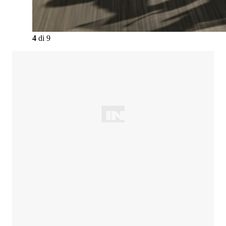
4
di
9