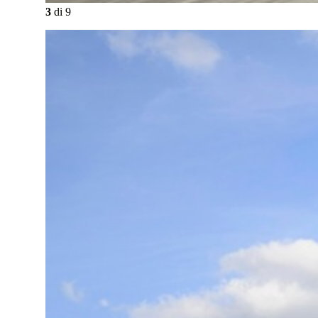
3
di
9