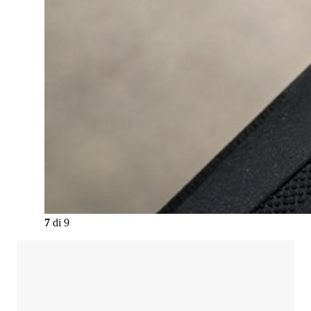
7
di
9