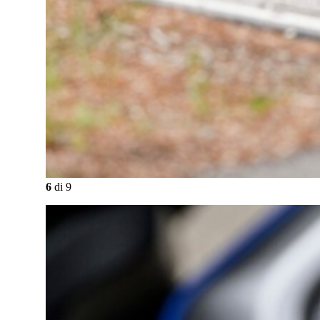
6
di
9