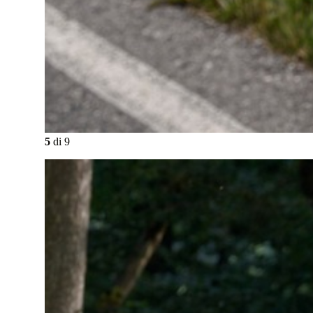
5
di
9