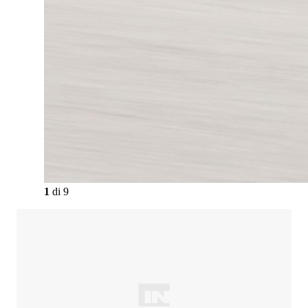
1
di
9