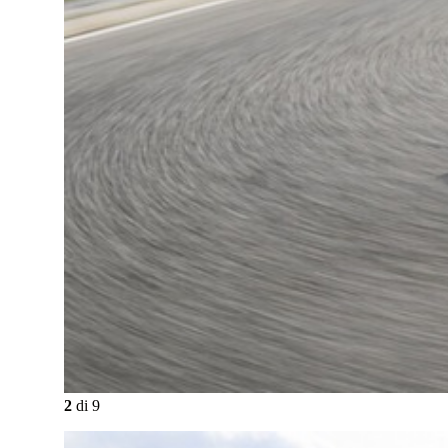
2
di
9