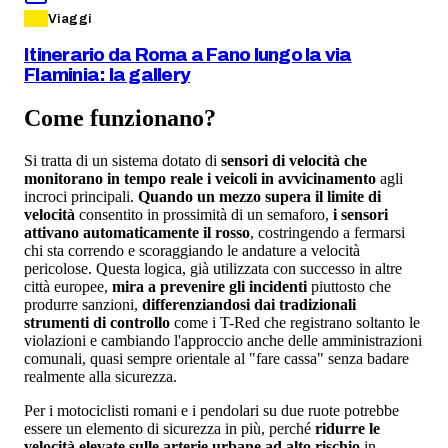
Viaggi
Itinerario da Roma a Fano lungo la via
Flaminia: la gallery
Come funzionano?
Si tratta di un sistema dotato di
sensori di velocità che
monitorano in tempo reale i veicoli in avvicinamento
agli
incroci principali.
Quando un mezzo supera il limite di
velocità
consentito in prossimità di un semaforo,
i sensori
attivano automaticamente il rosso
, costringendo a fermarsi
chi sta correndo e scoraggiando le andature a velocità
pericolose. Questa logica, già utilizzata con successo in altre
città europee,
mira a prevenire gli incidenti
piuttosto che
produrre sanzioni,
differenziandosi dai tradizionali
strumenti di controllo
come i T-Red che registrano soltanto le
violazioni e cambiando l'approccio anche delle amministrazioni
comunali, quasi sempre orientale al "fare cassa" senza badare
realmente alla sicurezza.
Per i motociclisti romani e i pendolari su due ruote potrebbe
essere un elemento di sicurezza in più, perché
ridurre le
velocità elevate sulle arterie urbane ad alto rischio
in