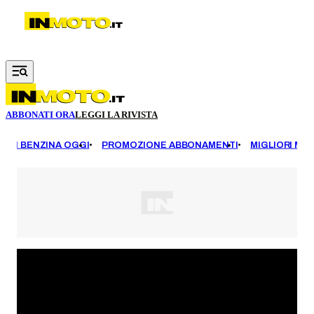
Vai al contenuto principale
ABBONATI ORA
LEGGI LA RIVISTA
EZZI BENZINA OGGI
PROMOZIONE ABBONAMENTI
MIGLIORI MOT