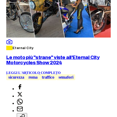
Eternal City
Le moto più "strane" viste all'Eternal City
Motorcycles Show 2024
LEGGI L'ARTICOLO COMPLETO
sicurezza
roma
traffico
semafori