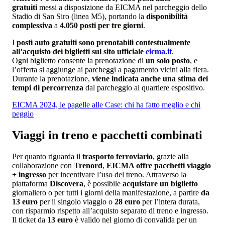
gratuiti
messi a disposizione da EICMA nel
parcheggio dello
Stadio di San Siro (linea M5), portando la
disponibilità
complessiva
a
4.050 posti per tre giorni
.
I
posti auto gratuiti sono prenotabili contestualmente
all’acquisto dei biglietti sul sito ufficiale
eicma.it
.
Ogni biglietto consente la prenotazione di
un solo posto
, e
l’offerta si aggiunge ai parcheggi a pagamento vicini alla fiera.
Durante la prenotazione,
viene indicata anche una stima dei
tempi di percorrenza
dal parcheggio al quartiere espositivo.
EICMA 2024, le pagelle alle Case: chi ha fatto meglio e chi
peggio
Viaggi in treno e pacchetti combinati
Per quanto riguarda il
trasporto ferroviario
, grazie alla
collaborazione con
Trenord
,
EICMA offre pacchetti viaggio
+ ingresso
per incentivare l’uso del treno. Attraverso la
piattaforma
Discovera
, è possibile
acquistare un biglietto
giornaliero o per tutti i giorni della manifestazione, a partire
da
13 euro
per il singolo viaggio o
28 euro
per l’intera durata,
con risparmio rispetto all’acquisto separato di treno e ingresso.
Il ticket da
13 euro
è valido nel giorno di convalida per un