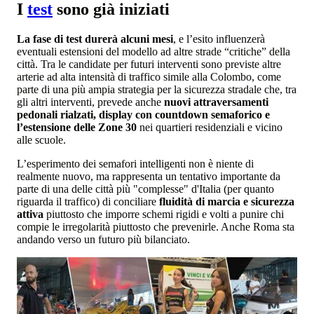
I
test
sono già iniziati
La fase di test durerà alcuni mesi
, e l’esito influenzerà
eventuali estensioni del modello ad altre strade “critiche” della
città. Tra le candidate per futuri interventi sono previste altre
arterie ad alta intensità di traffico simile alla Colombo, come
parte di una più ampia strategia per la sicurezza stradale che, tra
gli altri interventi, prevede anche
nuovi attraversamenti
pedonali rialzati, display con countdown semaforico e
l’estensione delle Zone 30
nei quartieri residenziali e vicino
alle scuole.
L’esperimento dei semafori intelligenti non è niente di
realmente nuovo, ma rappresenta un tentativo importante da
parte di una delle città più "complesse" d'Italia (per quanto
riguarda il traffico) di conciliare
fluidità di marcia e sicurezza
attiva
piuttosto che imporre schemi rigidi e volti a punire chi
compie le irregolarità piuttosto che prevenirle. Anche Roma sta
andando verso un futuro più bilanciato.