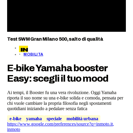
Test SWM Gran Milano 500, salto di qualità
MOBILITA
E-bike Yamaha booster
Easy: scegli il tuo mood
Ai tempi, il Booster fu una vera rivoluzione. Oggi Yamaha
riporta il suo nome su una e-bike solida e comoda, pensata per
chi vuole cambiare la propria filosofia negli spostamenti
quotidiani iniziando a pedalare senza fatica
e-bike
yamaha
speciale
mobilità urbana
https://www.google.com/preferences/source?q=inmoto.it
,
inmoto