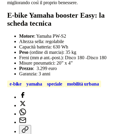
migliorando così il proprio benessere.
E-bike Yamaha booster Easy: la
scheda tecnica
Motore
: Yamaha PW-S2
Altezza sella: regolabile
Capacità batteria: 630 Wh
Peso
(ordine di marcia): 35 kg
Freni (mm ø ant.-post.): Disco 180 -Disco 180
Misure pneumatici: 20” x 4”
Prezzo
: 3.299 euro
Garanzia: 3 anni
e-bike
yamaha
speciale
mobilità urbana