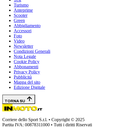
Turismo
Anteprime
Scooter
Green
Abbigliamento
Accessori
Foto
Video
Newsletter
Condizioni Generali
Nota Legale
Cookie Policy
Abbonamenti
Privacy Policy
Pubblicità
Mappa del sito
Edizione Digitale
TORNA SU
Corriere dello Sport S.r.l. • Copyright © 2025
Partita IVA: 00878311000 • Tutti i diritti Riservati