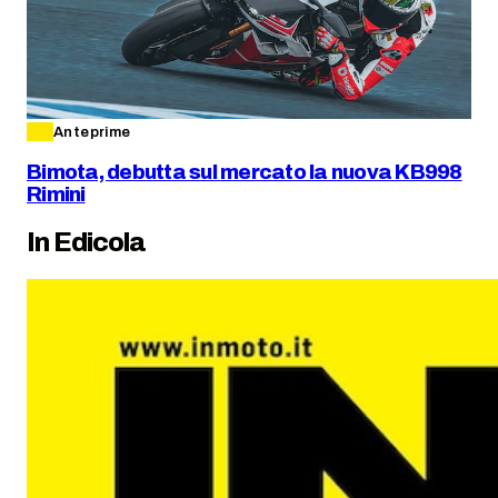
Anteprime
Bimota, debutta sul mercato la nuova KB998
Rimini
In Edicola