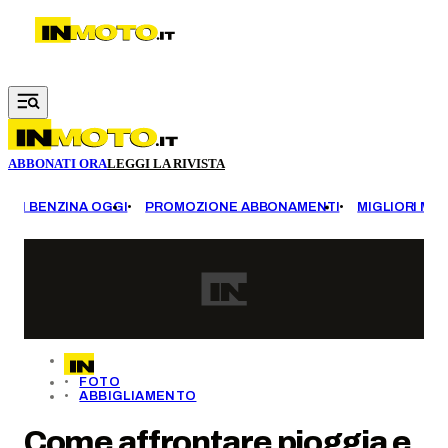
Vai al contenuto principale
ABBONATI ORA
LEGGI LA RIVISTA
EZZI BENZINA OGGI
PROMOZIONE ABBONAMENTI
MIGLIORI MOT
FOTO
ABBIGLIAMENTO
Come affrontare pioggia e