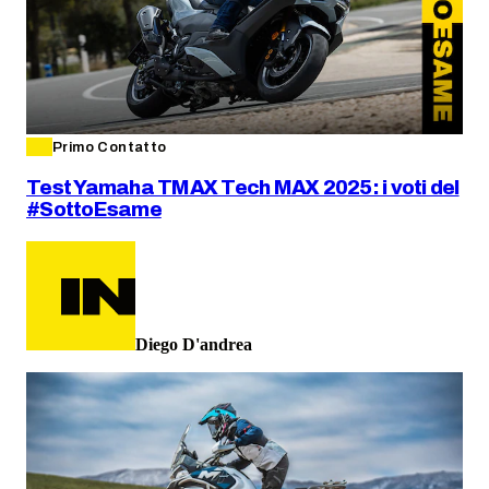
Primo Contatto
Test Yamaha TMAX Tech MAX 2025: i voti del
#SottoEsame
Diego D'andrea